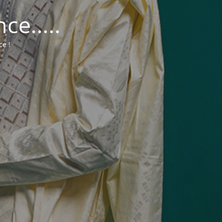
e.....
ce !