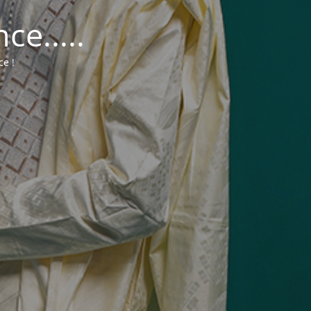
e.....
ce !