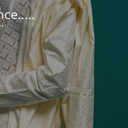
e.....
ce !