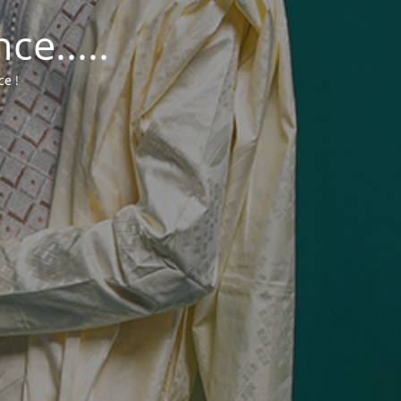
e.....
ce !