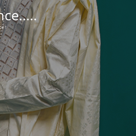
e.....
ce !