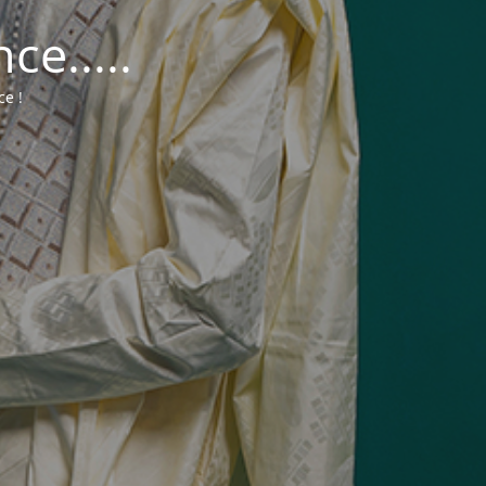
e.....
ce !