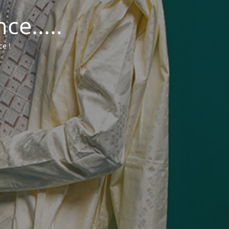
e.....
ce !