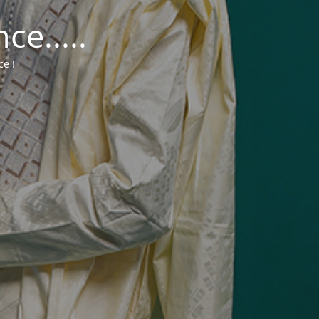
e.....
ce !