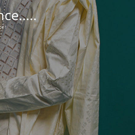
e.....
ce !