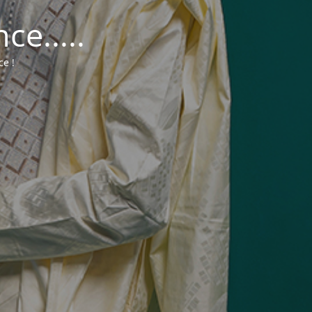
e.....
ce !