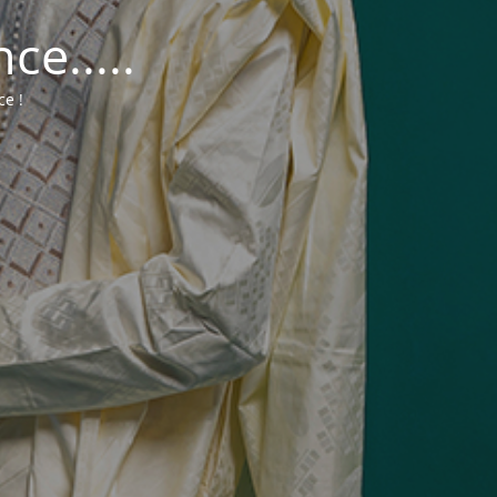
e.....
ce !